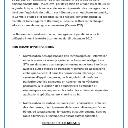
aménagements (BNTRA) couvre, par délégation de l’Afnor, les secteurs de
d
i
la géotechnique, de la route et de ses équipements, des ouvrages d’arts
e
ainsi que l’ingénierie du trafic. Il est hébergé par un établissement public,
s
le Centre d’études et d’expertise sur les risques, l’environnement, la
s
mobilité et l’aménagement (Cerema) au sein de la Direction technique
a
G
infrastructures de transport et matériaux (Cerema ITM).
é
t
Le Bureau de normalisation a reçu un agrément par décision de la
o
déléguée interministérielle aux normes du 18 décembre 2015.
e
s
SON CHAMP D’INTERVENTION
u
y
Normalisation des applications des technologies de l’information
n
r
et de la communication (« système de transport intelligent » –
t
STI) aux domaines des transports routiers et de leurs interfaces
avec les autres modes de transport, y compris les applications
h
embarquées des STI dans les domaines du télépéage, des
é
systèmes d’appel d’urgence, de la régulation du trafic en
particulier pour les transports en commun et les véhicules
t
prioritaires, à l’exclusion des équipements électriques et
i
électroniques embarqués sur les véhicules routiers ainsi que des
applications spécifiques aux chemins de fer.
q
u
Normalisation en matière de conception, construction, entretien
des chaussées, d’équipements de la route, d’ouvrages d’art en
e
béton, de terrassements, fondations et soutènements, hors les
liants bitumineux et méthodes d’essais correspondantes.
s
CONSULTER LES NORMES