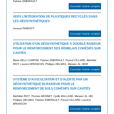
Fabrice EMERIAULT
d
i
Consulter l'article complet
e
s
s
VERS L’INTÉGRATION DE PLASTIQUES RECYCLÉS DANS
a
LES GÉOSYNTHÉTIQUES
G
é
t
Arnaud PARENTY
o
Consulter l'article complet
e
s
UTILISATION D’UN GÉOSYNTHÉTIQUE À DOUBLE RAIDEUR
u
y
POUR LE RENFORCEMENT DES REMBLAIS COHÉSIFS SUR
n
r
CAVITÉS
t
Maria DELLI CARPINI, Fabrice EMERIAULT, Pascal VILLARD, Mathilde
h
RIOT, Laurent BRIANCON, Philippe DELMAS, Marwan AL HEIB
é
Consulter l'article complet
t
SYSTÈME D’AUSCULTATION ET D’ALERTE PAR UN
i
GÉOSYNTHÉTIQUE BI-RAIDEUR POUR LE
q
RENFORCEMENT DE SOLS COHÉSIFS SUR CAVITÉS
u
Mathilde RIOT, Thomas MONNET, Cyrille BALLAND, Marwan AL HEI,
e
Philippe DELMAS, Fabrice EMERIAULT, Pascal VILLARD, Laurent
s
BRIANCON
Consulter l'article complet