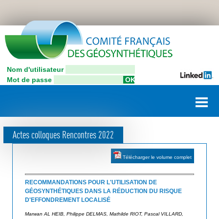
Aller
C
au
contenu
o
principal
n
Nom d'utilisateur
C
n
Mot de passe
o
e
m
i
x
t
i
é
Actes colloques Rencontres 2022
F
o
r
n
Télécharger le volume complet
a
u
n
ç
RECOMMANDATIONS POUR L'UTILISATION DE
t
GÉOSYNTHÉTIQUES DANS LA RÉDUCTION DU RISQUE
a
i
D'EFFONDREMENT LOCALISÉ
i
l
Marwan AL HEIB, Philippe DELMAS, Mathilde RIOT, Pascal VILLARD,
s