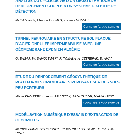
ANALYSE DU CYCLE DE VIE D'UN GÉOSYNTHÉTIQUE DE
RENFORCEMENT COUPLÉ À UN SYSTÈME D'ALERTE DE
DÉTECTION
Mathilde RIOT, Philippe DELMAS, Thomas MONNET
Consulter l'article complet
TUNNEL FERROVIAIRE EN STRUCTURE SOL-PLAQUE
D'ACIER ONDULÉE IMPERMÉABILISÉ AVEC UNE
GÉOMEMBRANE EPDM EN ALGÉRIE
O. BASAR, W. SAMOLEWSKI, P. TOMALA, A. CZEREPAK, B. AMAT
Consulter l'article complet
ÉTUDE DU RENFORCEMENT GÉOSYNTHÉTIQUE DE
PLATEFORMES GRANULAIRES REPOSANT SUR DES SOLS
PEU PORTEURS
Nicole KHOUIERY, Laurent BRIANÇON, Ali DAOUADJI, Mathilde RIOT
Consulter l'article complet
MODÉLISATION NUMÉRIQUE D’ESSAIS D’EXTRACTION DE
GÉOGRILLES
Marcus GUADAGNIN MORAVIA, Pascal VILLARD, Delma DE MATTOS
VIDAL