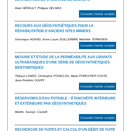
Alain HÉRAULT, Philippe DELMAS
Consulter l'article complet
RECOURS AUX GÉOSYNTHÉTIQUES POUR LA
RÉHABILITATION D’ANCIENS SITES MINIERS
Véronique HOANG, Anne Laure GUILLERMIN, Mathilde TERNISIEN
Consulter l'article complet
MESURE ET ÉTUDE DE LA PERMÉABILITE AUX LIXIVIATS
ULTRABASIQUES D’UNE SÉRIE DE GÉOSYNTHÉTIQUES
BENTONITIQUES
Thibaut LANDO, Christophe POINCLOU, Marie FORESTIER COSTE,
Jean-Frédéric OUVRY
Consulter l'article complet
RÉSERVOIRS D’EAU POTABLE – ÉTANCHÉITE INTÉRIEURE
ET EXTÉRIEURE PAR GÉOSYNTHETIQUES
Mattlin, Savoye ,Castelli
Consulter l'article complet
RECHERCHE DE FUITES ET CALCUL D’UN DÉBIT DE FUITE