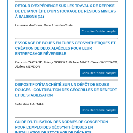
RETOUR D’EXPÉRIENCE SUR LES TRAVAUX DE REPRISE
DE L’ÉTANCHÉITE D’UN STOCKAGE DE RÉSIDUS MINIERS
À SALSIGNE (11)
Laurence Arathoon, Marie Forestier-Coste
Consulter l'article complet
ESSORAGE DE BOUES EN TUBES GÉOSYNTHÉTIQUES ET
CRÉATION DE DEUX ALVÉOLES POUR LEUR
ENTREPOSAGE RÉVERSIBLE
François CAZEAUX, Thierry GISBERT, Michael MINET, Pierre FROISSARD,
Jérôme MENTION
Consulter l'article complet
DISPOSITIF D’ÉTANCHÉITÉ SUR UN DÉPÔT DE BOUES
ROUGES : CONTRIBUTION DES GÉOGRILLES DE RENFORT
ET DE STABILISATION
Sébastien GASTAUD
Consulter l'article complet
GUIDE D'UTILISATION DES NORMES DE CONCEPTION
POUR L’EMPLOI DES GÉOSYNTHÉTIQUES EN
INSTALLATION DE STOCKAGE DE DÉCHETS