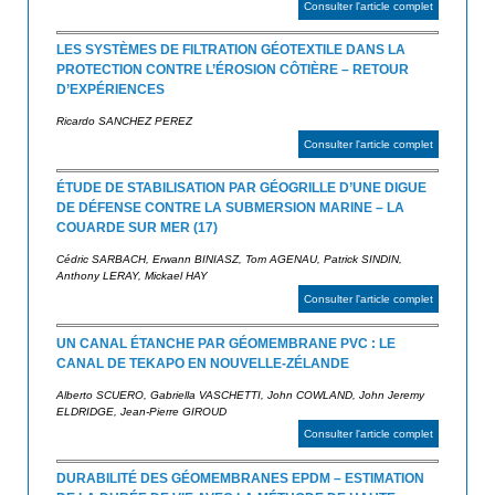
Consulter l'article complet
LES SYSTÈMES DE FILTRATION GÉOTEXTILE DANS LA
PROTECTION CONTRE L’ÉROSION CÔTIÈRE – RETOUR
D’EXPÉRIENCES
Ricardo SANCHEZ PEREZ
Consulter l'article complet
ÉTUDE DE STABILISATION PAR GÉOGRILLE D’UNE DIGUE
DE DÉFENSE CONTRE LA SUBMERSION MARINE – LA
COUARDE SUR MER (17)
Cédric SARBACH, Erwann BINIASZ, Tom AGENAU, Patrick SINDIN,
Anthony LERAY, Mickael HAY
Consulter l'article complet
UN CANAL ÉTANCHE PAR GÉOMEMBRANE PVC : LE
CANAL DE TEKAPO EN NOUVELLE-ZÉLANDE
Alberto SCUERO, Gabriella VASCHETTI, John COWLAND, John Jeremy
ELDRIDGE, Jean-Pierre GIROUD
Consulter l'article complet
DURABILITÉ DES GÉOMEMBRANES EPDM – ESTIMATION