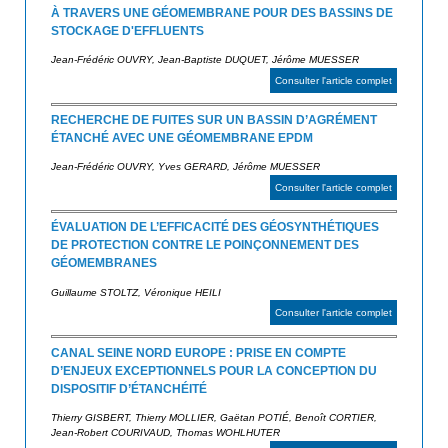
À TRAVERS UNE GÉOMEMBRANE POUR DES BASSINS DE
STOCKAGE D'EFFLUENTS
Jean-Frédéric OUVRY, Jean-Baptiste DUQUET, Jérôme MUESSER
Consulter l'article complet
RECHERCHE DE FUITES SUR UN BASSIN D’AGRÉMENT
ÉTANCHÉ AVEC UNE GÉOMEMBRANE EPDM
Jean-Frédéric OUVRY, Yves GERARD, Jérôme MUESSER
Consulter l'article complet
ÉVALUATION DE L’EFFICACITÉ DES GÉOSYNTHÉTIQUES
DE PROTECTION CONTRE LE POINÇONNEMENT DES
GÉOMEMBRANES
Guillaume STOLTZ, Véronique HEILI
Consulter l'article complet
CANAL SEINE NORD EUROPE : PRISE EN COMPTE
D’ENJEUX EXCEPTIONNELS POUR LA CONCEPTION DU
DISPOSITIF D’ÉTANCHÉITÉ
Thierry GISBERT, Thierry MOLLIER, Gaëtan POTIÉ, Benoît CORTIER,
Jean-Robert COURIVAUD, Thomas WOHLHUTER