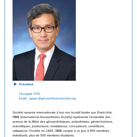
d
i
e
s
s
a
G
é
t
o
e
s
u
y
n
r
t
h
é
Président
t
Chungsik YOO
i
Email :
igssec@geosyntheticssociety.org
q
u
Société savante internationale à but non lucratif basée aux Etats-Unis,
l’
IGS
(International Geosynthetics Society) représente l’ensemble des
e
acteurs de la filière des géosynthétiques, polyméristes, géotechniciens,
s
scientifiques, producteurs, installateurs, concepteurs, contrôleurs,
utilisateurs. Fondée en 1983, l’
IGS
compte à ce jour 3 800 membres
individuels, plus de 500 membres étudiants.