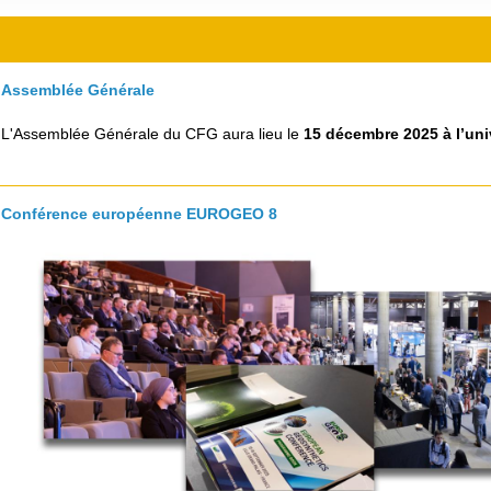
e
s
d
a
e
t
Assemblée Générale
r
e
L'Assemblée Générale du CFG aura lieu le
15 décembre 2025 à l’uni
e
u
c
r
h
Conférence européenne EUROGEO 8
e
r
c
h
e