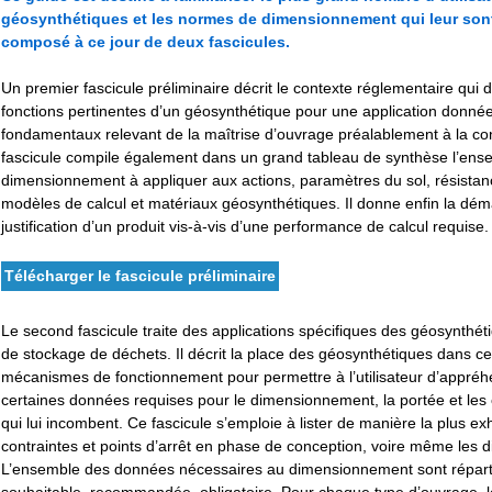
géosynthétiques et les normes de dimensionnement qui leur sont 
composé à ce jour de deux fascicules.
Un premier fascicule préliminaire décrit le contexte réglementaire qui 
fonctions pertinentes d’un géosynthétique pour une application donnée, 
fondamentaux relevant de la maîtrise d’ouvrage préalablement à la co
fascicule compile également dans un grand tableau de synthèse l’ens
dimensionnement à appliquer aux actions, paramètres du sol, résista
modèles de calcul et matériaux géosynthétiques. Il donne enfin la dém
justification d’un produit vis-à-vis d’une performance de calcul requise.
Télécharger le fascicule préliminaire
Le second fascicule traite des applications spécifiques des géosynthéti
de stockage de déchets. Il décrit la place des géosynthétiques dans ce
mécanismes de fonctionnement pour permettre à l’utilisateur d’appréh
certaines données requises pour le dimensionnement, la portée et le
qui lui incombent. Ce fascicule s’emploie à lister de manière la plus ex
contraintes et points d’arrêt en phase de conception, voire même les di
L’ensemble des données nécessaires au dimensionnement sont répartie
souhaitable, recommandée, obligatoire. Pour chaque type d’ouvrage, le