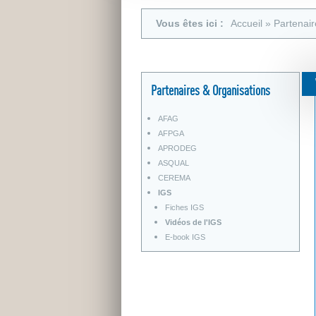
a
Vous êtes ici
Accueil
»
Partenair
i
s
d
Partenaires & Organisations
e
AFAG
s
AFPGA
G
APRODEG
ASQUAL
é
CEREMA
o
IGS
Fiches IGS
s
Vidéos de l'IGS
y
E-book IGS
n
t
h