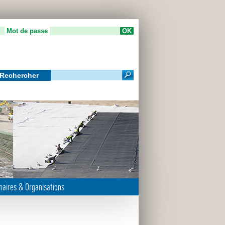
Mot de passe
Rechercher
m
naires & Organisations