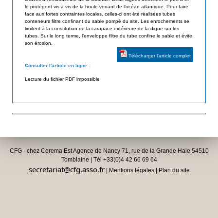
le protègent vis à vis de la houle venant de l’océan atlantique. Pour faire
d
i
face aux fortes contraintes locales, celles-ci ont été réalisées tubes
e
conteneurs filtre confinant du sable pompé du site. Les enrochements se
s
limitent à la constitution de la carapace extérieure de la digue sur les
s
tubes. Sur le long terme, l’enveloppe filtre du tube confine le sable et évite
a
G
son érosion.
é
t
Télécharger l'article complet
o
Consulter l'article en ligne :
e
s
Lecture du fichier PDF impossible
u
y
n
r
t
h
é
t
CFG - chez Cerema Est Agence de Nancy 71, rue de la Grande Haie 54510
i
Tomblaine | Tél +33(0)4 42 66 69 64
q
secretariat@cfg.asso.fr
|
Mentions légales
|
Plan du site
u
e
s