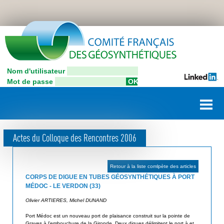
Aller
C
au
contenu
o
principal
n
Nom d'utilisateur
C
n
Mot de passe
o
e
m
i
x
t
i
é
Actes du Colloque des Rencontres 2006
F
o
r
n
a
Retour à la liste comlpète des articles
u
n
CORPS DE DIGUE EN TUBES GÉOSYNTHÉTIQUES À PORT
ç
MÉDOC - LE VERDON (33)
t
a
Olivier ARTIERES, Michel DUNAND
i
i
Port Médoc est un nouveau port de plaisance construit sur la pointe de
l
s
Graves à l’embouchure de la Gironde. Deux digues délimitent le port à et