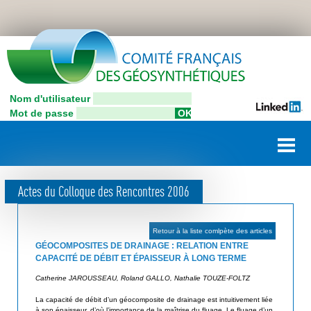
Aller
C
au
contenu
o
principal
n
Nom d'utilisateur
C
n
Mot de passe
o
e
m
i
x
t
i
é
Actes du Colloque des Rencontres 2006
F
o
r
n
a
Retour à la liste comlpète des articles
u
n
GÉOCOMPOSITES DE DRAINAGE : RELATION ENTRE
ç
CAPACITÉ DE DÉBIT ET ÉPAISSEUR À LONG TERME
t
a
Catherine JAROUSSEAU, Roland GALLO, Nathalie TOUZE-FOLTZ
i
i
La capacité de débit d’un géocomposite de drainage est intuitivement liée
l
s
à son épaisseur, d’où l’importance de la maîtrise du fluage. Le fluage d’un