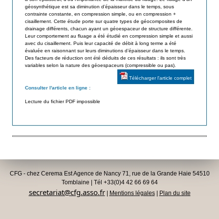
géosynthétique est sa diminution d’épaisseur dans le temps, sous
d
i
contrainte constante, en compression simple, ou en compression +
e
cisaillement. Cette étude porte sur quatre types de géocomposites de
s
drainage différents, chacun ayant un géoespaceur de structure différente.
s
Leur comportement au fluage a été étudié en compression simple et aussi
a
G
avec du cisaillement. Puis leur capacité de débit à long terme a été
évaluée en raisonnant sur leurs diminutions d’épaisseur dans le temps.
é
t
Des facteurs de réduction ont été déduits de ces résultats : ils sont très
o
variables selon la nature des géoespaceurs (compressible ou pas).
e
s
Télécharger l'article complet
u
y
Consulter l'article en ligne :
n
r
Lecture du fichier PDF impossible
t
h
é
t
i
q
CFG - chez Cerema Est Agence de Nancy 71, rue de la Grande Haie 54510
u
Tomblaine | Tél +33(0)4 42 66 69 64
e
secretariat@cfg.asso.fr
|
Mentions légales
|
Plan du site
s