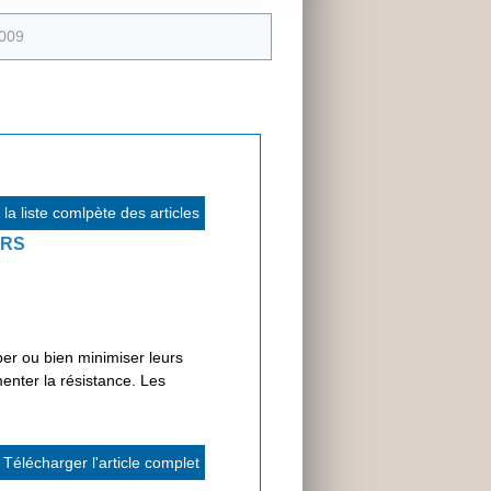
2009
la liste comlpète des articles
URS
er ou bien minimiser leurs
menter la résistance. Les
Télécharger l'article complet