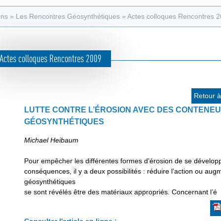
e
s
d
ons
»
Les Rencontres Géosynthétiques
»
Actes colloques Rencontres 
a
e
t
r
e
Actes colloques Rencontres 2009
e
u
c
r
h
Retour à 
e
LUTTE CONTRE L’ÉROSION AVEC DES CONTENE
GÉOSYNTHÉTIQUES
r
c
Michael Heibaum
h
Pour empêcher les différentes formes d’érosion de se développ
e
conséquences, il y a deux possibilités : réduire l’action ou aug
géosynthétiques
se sont révélés être des matériaux appropriés. Concernant l’é