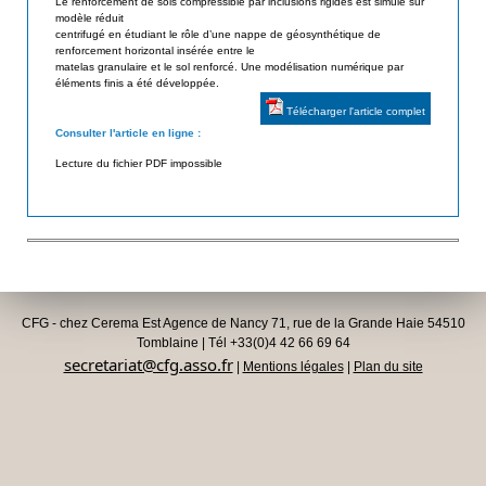
Le renforcement de sols compressible par inclusions rigides est simulé sur
d
modèle réduit
i
centrifugé en étudiant le rôle d’une nappe de géosynthétique de
e
renforcement horizontal insérée entre le
s
s
matelas granulaire et le sol renforcé. Une modélisation numérique par
éléments finis a été développée.
a
G
Télécharger l'article complet
é
t
Consulter l'article en ligne :
o
e
Lecture du fichier PDF impossible
s
u
y
n
r
t
h
é
t
CFG - chez Cerema Est Agence de Nancy 71, rue de la Grande Haie 54510
i
Tomblaine | Tél +33(0)4 42 66 69 64
secretariat@cfg.asso.fr
|
Mentions légales
|
Plan du site
q
u
e
s