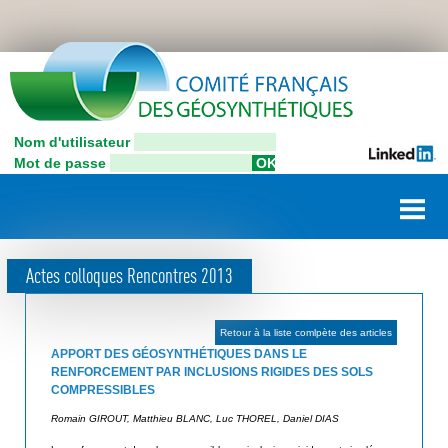
Aller
C
au
contenu
o
principal
n
Nom d'utilisateur
C
n
Mot de passe
o
e
m
i
x
t
i
é
Actes colloques Rencontres 2013
F
o
r
n
a
Retour à la liste comlpète des articles
u
n
APPORT DES GÉOSYNTHÉTIQUES DANS LE
ç
RENFORCEMENT PAR INCLUSIONS RIGIDES DES SOLS
t
COMPRESSIBLES
a
i
i
Romain GIROUT, Matthieu BLANC, Luc THOREL, Daniel DIAS
l
s