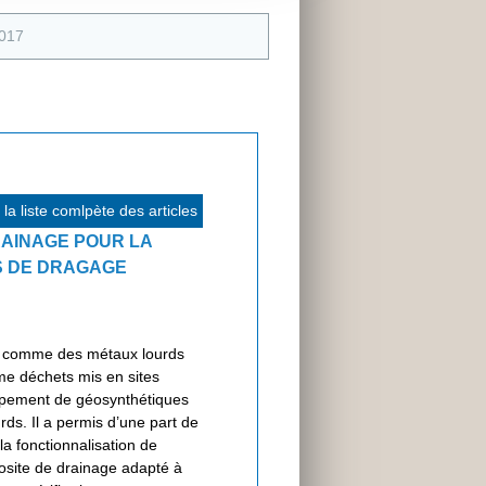
2017
la liste comlpète des articles
AINAGE POUR LA
S DE DRAGAGE
s comme des métaux lourds
mme déchets mis en sites
loppement de géosynthétiques
rds. Il a permis d’une part de
a fonctionnalisation de
posite de drainage adapté à