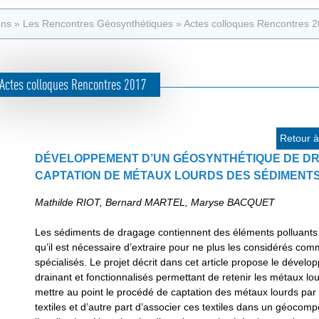
e
s
d
ons
»
Les Rencontres Géosynthétiques
»
Actes colloques Rencontres 
a
e
t
r
e
Actes colloques Rencontres 2017
e
u
c
r
h
Retour à 
e
DÉVELOPPEMENT D’UN GÉOSYNTHÉTIQUE DE DR
CAPTATION DE MÉTAUX LOURDS DES SÉDIMENT
r
c
Mathilde RIOT, Bernard MARTEL, Maryse BACQUET
h
Les sédiments de dragage contiennent des éléments polluant
e
qu’il est nécessaire d’extraire pour ne plus les considérés co
spécialisés. Le projet décrit dans cet article propose le déve
drainant et fonctionnalisés permettant de retenir les métaux lou
mettre au point le procédé de captation des métaux lourds par l
textiles et d’autre part d’associer ces textiles dans un géocom