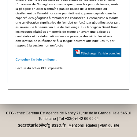
L’université de Nottingham a montré que, parmi les produits testés, seule
d
i
la géogrille en acier n’entraîne pas de baisse de la résistance au
e
cisaillement de l’enrobé, or cette propriété est apparue capitale dans la
s
capacité des géogrilles à renforcer les chaussées. L’essai pilote a montré
s
une amélioration significative de l‘enrobé renforcé par géogrilles acier tant
a
G
au niveau de la fissuration que de l’orniérage. Sur la Virginia Smart Road,
les mesures réalisées ont permis de mettre en avant une baisse de
é
t
contraintes et de déformations lors du passage des véhicules et une
o
amélioration de la résistance à la fatigue pouvant atteindre 250 % par
e
rapport à la section non renforcée.
s
u
Télécharger l'article complet
y
Consulter l'article en ligne :
n
r
t
Lecture du fichier PDF impossible
h
é
t
i
q
u
CFG - chez Cerema Est Agence de Nancy 71, rue de la Grande Haie 54510
e
Tomblaine | Tél +33(0)4 42 66 69 64
secretariat@cfg.asso.fr
s
|
Mentions légales
|
Plan du site