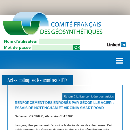
Aller
C
au
contenu
o
principal
n
Nom d'utilisateur
C
n
Mot de passe
o
e
m
i
x
t
i
é
Actes colloques Rencontres 2017
F
o
r
n
a
Retour à la liste comlpète des articles
u
n
RENFORCEMENT DES ENROBÉS PAR GÉOGRILLE ACIER :
ç
ESSAIS DE NOTTINGHAM ET VIRGINIA SMART ROAD
t
a
Sébastien GASTAUD, Alexandre PLASTRE
i
i
Les géogrilles permettent d’accroitre la durée de vie des chaussées. Cet
l
s
article présente les résultats de deux études sur les géogrilles en acier.