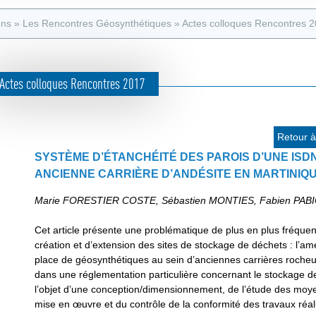
e
s
d
ons
»
Les Rencontres Géosynthétiques
»
Actes colloques Rencontres 
a
e
t
r
e
Actes colloques Rencontres 2017
e
u
c
r
h
Retour à 
e
SYSTÈME D’ÉTANCHÉITÉ DES PAROIS D’UNE ISD
ANCIENNE CARRIÈRE D’ANDÉSITE EN MARTINIQ
r
c
Marie FORESTIER COSTE, Sébastien MONTIES, Fabien PABI
h
Cet article présente une problématique de plus en plus fréquen
e
création et d’extension des sites de stockage de déchets : l’a
place de géosynthétiques au sein d’anciennes carrières rocheus
dans une réglementation particulière concernant le stockage de
l’objet d’une conception/dimensionnement, de l’étude des moyen
mise en œuvre et du contrôle de la conformité des travaux réal