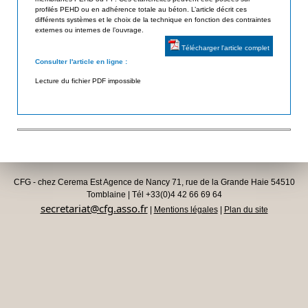
profilés PEHD ou en adhérence totale au béton. L’article décrit ces
d
i
différents systèmes et le choix de la technique en fonction des contraintes
e
externes ou internes de l’ouvrage.
s
s
Télécharger l'article complet
a
G
Consulter l'article en ligne :
é
t
Lecture du fichier PDF impossible
o
e
s
u
y
n
r
t
h
CFG - chez Cerema Est Agence de Nancy 71, rue de la Grande Haie 54510
é
Tomblaine | Tél +33(0)4 42 66 69 64
t
secretariat@cfg.asso.fr
|
Mentions légales
|
Plan du site
i
q
u
e
s