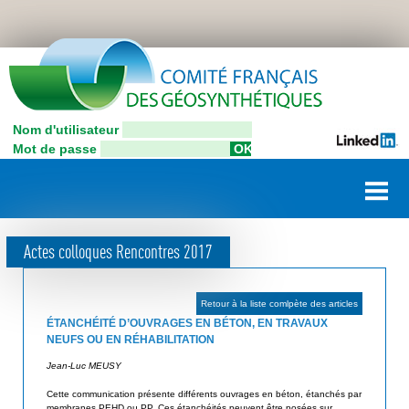
Aller
C
au
contenu
o
principal
n
Nom d'utilisateur
C
n
Mot de passe
o
e
m
i
x
t
i
é
Actes colloques Rencontres 2017
F
o
r
n
a
Retour à la liste comlpète des articles
u
n
ÉTANCHÉITÉ D’OUVRAGES EN BÉTON, EN TRAVAUX
ç
NEUFS OU EN RÉHABILITATION
t
a
Jean-Luc MEUSY
i
i
Cette communication présente différents ouvrages en béton, étanchés par
l
s
membranes PEHD ou PP. Ces étanchéités peuvent être posées sur