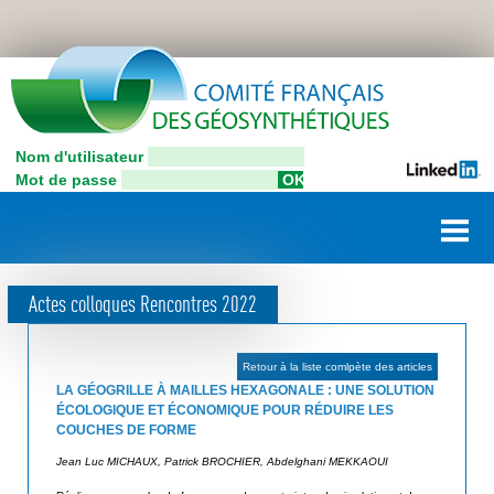
Aller
C
au
contenu
o
principal
n
Nom d'utilisateur
C
n
Mot de passe
o
e
m
i
x
t
i
é
Actes colloques Rencontres 2022
F
o
r
n
a
Retour à la liste comlpète des articles
u
n
LA GÉOGRILLE À MAILLES HEXAGONALE : UNE SOLUTION
ç
ÉCOLOGIQUE ET ÉCONOMIQUE POUR RÉDUIRE LES
t
COUCHES DE FORME
a
i
i
Jean Luc MICHAUX, Patrick BROCHIER, Abdelghani MEKKAOUI
l
s