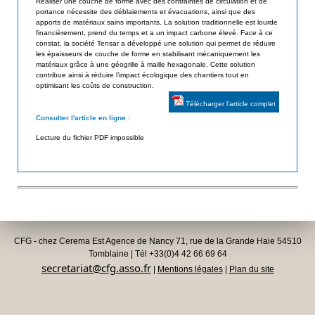
Réaliser une couche de forme avec des contraintes de circulation et de
d
portance nécessite des déblaiements et évacuations, ainsi que des
i
apports de matériaux sains importants. La solution traditionnelle est lourde
e
financièrement, prend du temps et a un impact carbone élevé. Face à ce
s
s
constat, la société Tensar a développé une solution qui permet de réduire
les épaisseurs de couche de forme en stabilisant mécaniquement les
a
G
matériaux grâce à une géogrille à maille hexagonale. Cette solution
contribue ainsi à réduire l’impact écologique des chantiers tout en
é
t
optimisant les coûts de construction.
o
e
Télécharger l'article complet
s
Consulter l'article en ligne :
u
y
Lecture du fichier PDF impossible
n
r
t
h
é
t
i
q
CFG - chez Cerema Est Agence de Nancy 71, rue de la Grande Haie 54510
Tomblaine | Tél +33(0)4 42 66 69 64
u
secretariat@cfg.asso.fr
|
Mentions légales
|
Plan du site
e
s