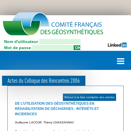
Aller
C
au
contenu
o
principal
n
Nom d'utilisateur
C
n
Mot de passe
o
e
m
i
x
t
i
é
Actes du Colloque des Rencontres 2006
F
o
r
n
a
Retour à la liste comlpète des articles
u
n
DE L’UTILISATION DES GÉOSYNTHÉTIQUES EN
ç
RÉHABILITATION DE DÉCHARGES : INTÉRÊTS ET
t
INCIDENCES
a
i
i
Guillaume LACOUR, Thierry CHASSAGNAC
l
s