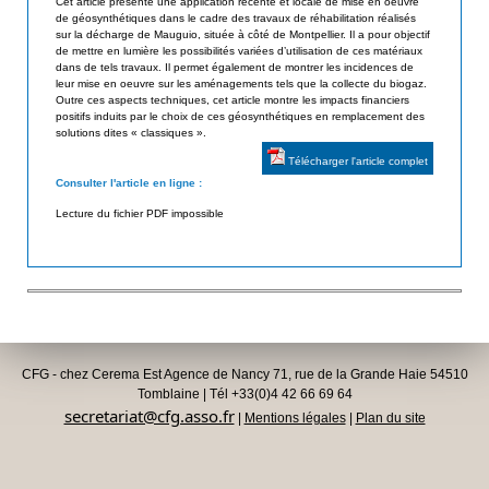
Cet article présente une application récente et locale de mise en oeuvre
d
de géosynthétiques dans le cadre des travaux de réhabilitation réalisés
i
sur la décharge de Mauguio, située à côté de Montpellier. Il a pour objectif
e
de mettre en lumière les possibilités variées d’utilisation de ces matériaux
s
s
dans de tels travaux. Il permet également de montrer les incidences de
leur mise en oeuvre sur les aménagements tels que la collecte du biogaz.
a
G
Outre ces aspects techniques, cet article montre les impacts financiers
positifs induits par le choix de ces géosynthétiques en remplacement des
é
t
solutions dites « classiques ».
o
e
Télécharger l'article complet
s
Consulter l'article en ligne :
u
y
Lecture du fichier PDF impossible
n
r
t
h
é
t
i
q
CFG - chez Cerema Est Agence de Nancy 71, rue de la Grande Haie 54510
Tomblaine | Tél +33(0)4 42 66 69 64
u
secretariat@cfg.asso.fr
|
Mentions légales
|
Plan du site
e
s