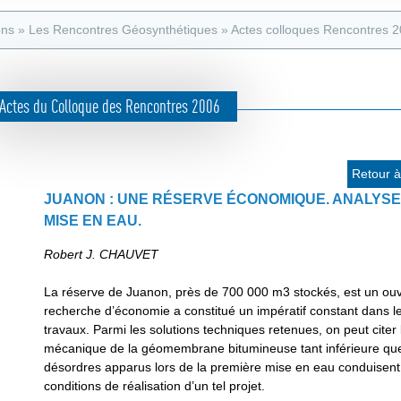
e
s
d
ons
»
Les Rencontres Géosynthétiques
»
Actes colloques Rencontres 
a
e
t
r
e
Actes du Colloque des Rencontres 2006
e
u
c
r
h
Retour à 
e
JUANON : UNE RÉSERVE ÉCONOMIQUE. ANALYSE
MISE EN EAU.
r
c
Robert J. CHAUVET
h
La réserve de Juanon, près de 700 000 m3 stockés, est un ouv
e
recherche d’économie a constitué un impératif constant dans 
travaux. Parmi les solutions techniques retenues, on peut citer
mécanique de la géomembrane bitumineuse tant inférieure qu
désordres apparus lors de la première mise en eau conduisent 
conditions de réalisation d’un tel projet.