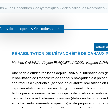
e
s
d
ons
»
Les Rencontres Géosynthétiques
»
Actes colloques Rencontres 
a
e
t
r
e
Actes du Colloque des Rencontres 2006
e
u
c
r
h
Retour à 
e
RÉHABILITATION DE L’ÉTANCHÉITÉ DE CANAU
r
Mathieu GALIANA, Virginie FLAQUET-LACOUX, Hugues GIRA
c
Une série d'études réalisées depuis 1996 sur l'utilisation des
h
réhabilitation de l'étanchéité des canaux navigables est prése
e
des retours d'expérience (analyse de quatorze réalisations en F
expérimentation in situ sur une berge de canal. Elles ont permi
technique et économique les principaux dispositifs courants de 
géomembrane actuellement possibles (dalles en béton, grave tr
enrochements, éléments suspendus) et de proposer un organ