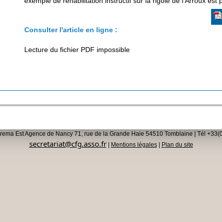
exemple de réhabilitation instructif sur la rigole de l’Arroux est 
Consulter l'article en ligne :
Lecture du fichier PDF impossible
rema Est Agence de Nancy 71, rue de la Grande Haie 54510 Tomblaine | Tél +33(0
secretariat@cfg.asso.fr
|
Mentions légales
|
Plan du site