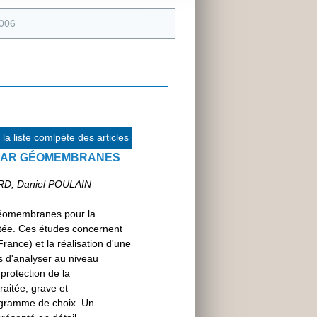
2006
la liste comlpète des articles
X PAR GÉOMEMBRANES
RD, Daniel POULAIN
 géomembranes pour la
ntée. Ces études concernent
rance) et la réalisation d'une
s d'analyser au niveau
protection de la
aitée, grave et
igramme de choix. Un