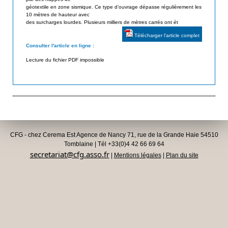
géotextile en zone sismique. Ce type d’ouvrage dépasse régulièrement les
d
i
10 mètres de hauteur avec
e
des surcharges lourdes. Plusieurs milliers de mètres carrés ont ét
s
s
Télécharger l'article complet
a
G
Consulter l'article en ligne :
é
t
Lecture du fichier PDF impossible
o
e
s
u
y
n
r
t
h
CFG - chez Cerema Est Agence de Nancy 71, rue de la Grande Haie 54510
é
Tomblaine | Tél +33(0)4 42 66 69 64
t
secretariat@cfg.asso.fr
|
Mentions légales
|
Plan du site
i
q
u
e
s