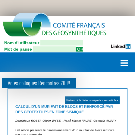
Aller
C
au
contenu
o
principal
n
Nom d'utilisateur
C
n
Mot de passe
o
e
m
i
x
t
i
é
Actes colloques Rencontres 2009
F
o
r
n
a
Retour à la liste comlpète des articles
u
n
CALCUL D’UN MUR FAIT DE BLOCS ET RENFORCÉ PAR
ç
DES GÉOTEXTILES EN ZONE SISMIQUE
t
a
Dominique ROSSI, Olivier WYSS , René-Michel FAURE, Germain AURAY
i
i
Cet article présente le dimensionnement d’un mur fait de blocs renforcé
l
s
par des nappes de