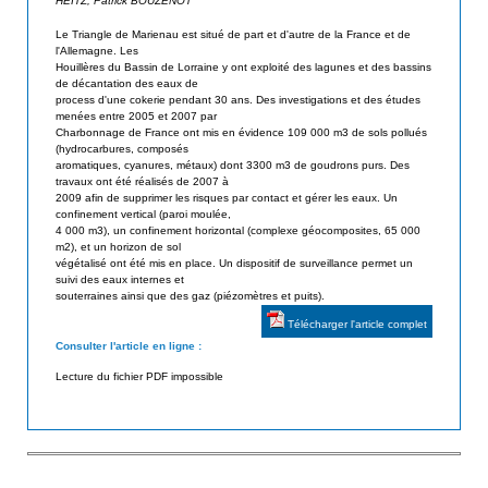
HEITZ, Patrick BOUZENOT
d
i
Le Triangle de Marienau est situé de part et d'autre de la France et de
e
l'Allemagne. Les
s
s
Houillères du Bassin de Lorraine y ont exploité des lagunes et des bassins
de décantation des eaux de
a
G
process d'une cokerie pendant 30 ans. Des investigations et des études
menées entre 2005 et 2007 par
é
t
Charbonnage de France ont mis en évidence 109 000 m3 de sols pollués
o
(hydrocarbures, composés
e
aromatiques, cyanures, métaux) dont 3300 m3 de goudrons purs. Des
s
travaux ont été réalisés de 2007 à
u
y
2009 afin de supprimer les risques par contact et gérer les eaux. Un
confinement vertical (paroi moulée,
n
r
4 000 m3), un confinement horizontal (complexe géocomposites, 65 000
t
m2), et un horizon de sol
végétalisé ont été mis en place. Un dispositif de surveillance permet un
h
suivi des eaux internes et
é
souterraines ainsi que des gaz (piézomètres et puits).
t
Télécharger l'article complet
i
Consulter l'article en ligne :
q
Lecture du fichier PDF impossible
u
e
s