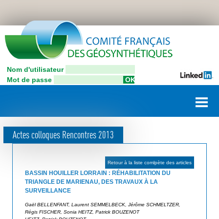
Aller
C
au
contenu
o
principal
n
Nom d'utilisateur
C
n
Mot de passe
o
e
m
i
x
t
i
é
Actes colloques Rencontres 2013
F
o
r
n
a
Retour à la liste comlpète des articles
u
n
BASSIN HOUILLER LORRAIN : RÉHABILITATION DU
ç
TRIANGLE DE MARIENAU, DES TRAVAUX À LA
t
SURVEILLANCE
a
i
i
Gaël BELLENFANT, Laurent SEMMELBECK, Jérôme SCHMELTZER,
l
Régis FISCHER, Sonia HEITZ, Patrick BOUZENOT
s